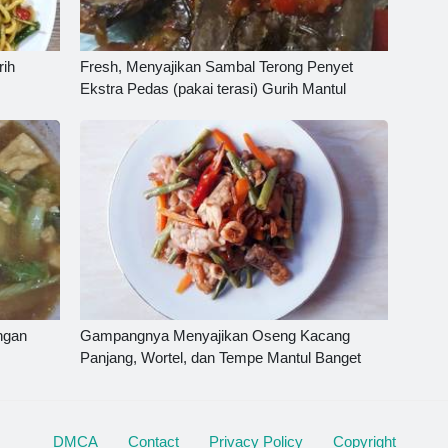
ih
Fresh, Menyajikan Sambal Terong Penyet
Ekstra Pedas (pakai terasi) Gurih Mantul
ngan
Gampangnya Menyajikan Oseng Kacang
Panjang, Wortel, dan Tempe Mantul Banget
DMCA
Contact
Privacy Policy
Copyright