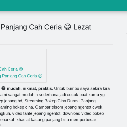
s
anjang Cah Ceria 😄 Lezat
Cah Ceria 😄
 Panjang Cah Ceria 😄
😄 mudah, nikmat, praktis
. Untuk bumbu saya sekira kira
eria ni sangat mudah n sederhana jadi cocok buat kamu yg
 jepang hd, Streaming Bokep Cina Durasi Panjang
reaming bokep cina, Gambar trisom jepang ngentot cwek,
gkuh, video tante jepang ngentot, download video bokep
ri. Benarkah khasiat kacang panjang bisa memperbesar
?