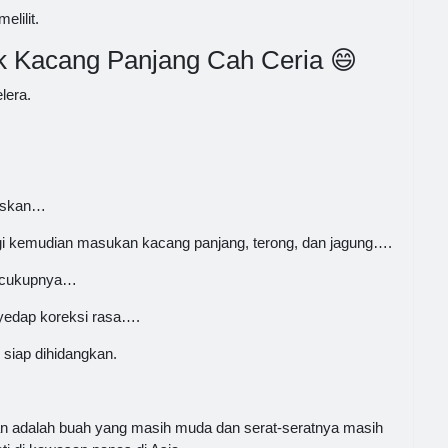
lilit.
 Kacang Panjang Cah Ceria 😄
lera.
riskan…
i kemudian masukan kacang panjang, terong, dan jagung….
secukupnya…
yedap koreksi rasa….
siap dihidangkan.
pan adalah buah yang masih muda dan serat-seratnya masih