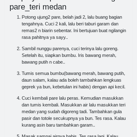
pare_teri medan
Potong ujung2 pare, belah jadi 2, lalu buang bagian
tengahnya. Cuci 2 kali, lalu beri taburi garam dan
remas2 n biarin sebentar. Ini bertujuan buat ngilangin
rasa pahitnya ya sayy..
Sambil nunggu parenya, cuci terinya lalu goreng.
Setelah itu, siapkan bumbu. Iris bawang merah,
bawang putih n cabe..
Tumis semua bumbu(bawang merah, bawang putih,
daun salam, kalau ada boleh tambahkan lengkuas
geprek ya bun, kebetulan ini habis) dengan api kecil.
Cuci kembali pare lalu peras. Kemudian masukkan
dan tumis kembali. Masukkan air lalu masukkan teri
medan yang sudah digoreng tadi. Tambahkan gula
pasir dan totole secukupnya ya bun. Tes rasa. Kalau
kurang asin baru tambahkan garam..
Masak sampai airnya habis. Tes rasa lagi. Kalau