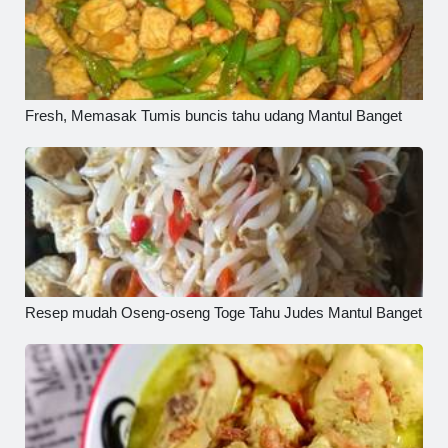
Fresh, Memasak Tumis buncis tahu udang Mantul Banget
Resep mudah Oseng-oseng Toge Tahu Judes Mantul Banget