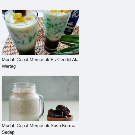
Mudah Cepat Memasak Es Cendol Ala
Warteg
Mudah Cepat Memasak Susu Kurma
Sedap