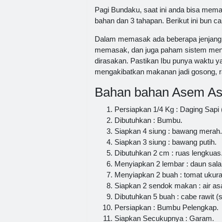
Pagi Bundaku, saat ini anda bisa me
bahan dan 3 tahapan. Berikut ini bun ca
Dalam memasak ada beberapa jenjang y
memasak, dan juga paham sistem menga
dirasakan. Pastikan Ibu punya waktu y
mengakibatkan makanan jadi gosong, ra
Bahan bahan Asem As
Persiapkan 1/4 Kg : Daging Sapi 
Dibutuhkan : Bumbu.
Siapkan 4 siung : bawang merah.
Siapkan 3 siung : bawang putih.
Dibutuhkan 2 cm : ruas lengkuas
Menyiapkan 2 lembar : daun sal
Menyiapkan 2 buah : tomat ukuran
Siapkan 2 sendok makan : air a
Dibutuhkan 5 buah : cabe rawit (s
Persiapkan : Bumbu Pelengkap.
Siapkan Secukupnya : Garam.