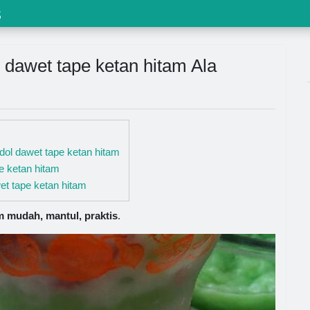
s
dawet tape ketan hitam Ala
dol dawet tape ketan hitam
e ketan hitam
 tape ketan hitam
m mudah, mantul, praktis
.