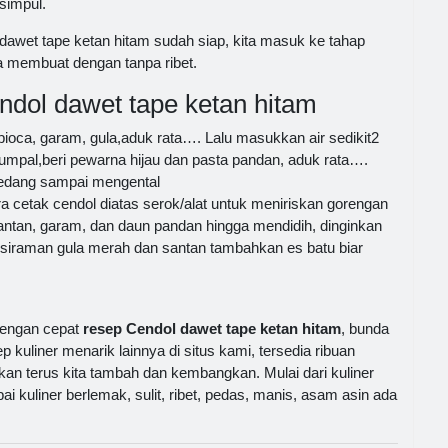
simpul.
awet tape ketan hitam sudah siap, kita masuk ke tahap
a membuat dengan tanpa ribet.
ol dawet tape ketan hitam
ioca, garam, gula,aduk rata…. Lalu masukkan air sedikit2
umpal,beri pewarna hijau dan pasta pandan, aduk rata….
sedang sampai mengental
ra cetak cendol diatas serok/alat untuk meniriskan gorengan
ntan, garam, dan daun pandan hingga mendidih, dinginkan
n siraman gula merah dan santan tambahkan es batu biar
dengan cepat
resep Cendol dawet tape ketan hitam
, bunda
p kuliner menarik lainnya di situs kami, tersedia ribuan
n terus kita tambah dan kembangkan. Mulai dari kuliner
i kuliner berlemak, sulit, ribet, pedas, manis, asam asin ada