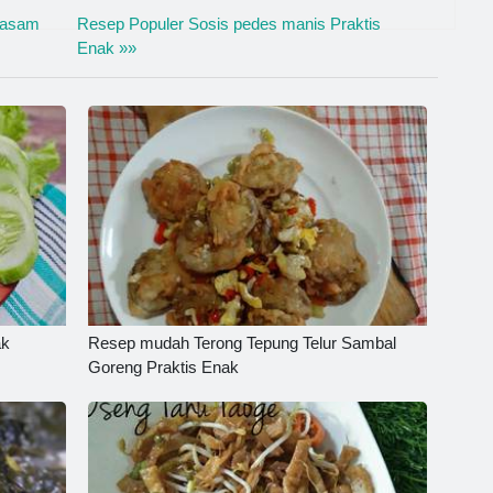
 asam
Resep Populer Sosis pedes manis Praktis
Enak »»
ak
Resep mudah Terong Tepung Telur Sambal
Goreng Praktis Enak