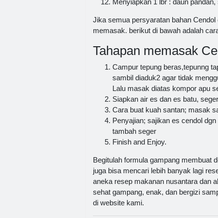
Menyiapkan 1 lbr : daun pandan, 
Jika semua persyaratan bahan Cendol d
memasak. berikut di bawah adalah car
Tahapan memasak Cend
Campur tepung beras,tepunng tap
sambil diaduk2 agar tidak mengg
Lalu masak diatas kompor apu 
Siapkan air es dan es batu, sege
Cara buat kuah santan; masak sa
Penyajian; sajikan es cendol dg
tambah seger
Finish and Enjoy.
Begitulah formula gampang membuat 
juga bisa mencari lebih banyak lagi rese
aneka resep makanan nusantara dan aka
sehat gampang, enak, dan bergizi sampa
di website kami.