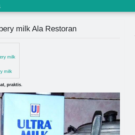
s
ery milk Ala Restoran
ery milk
y milk
t, praktis
.