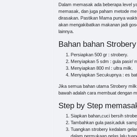
Dalam memasak ada beberapa level yan
memasak, dan juga paham metode menga
dirasakan. Pastikan Mama punya waktu
akan mengakibatkan makanan jadi goson
lainnya.
Bahan bahan Strobery
Persiapkan 500 gr : strobery.
Menyiapkan 5 sdm : gula pasir/ m
Menyiapkan 800 ml : ultra milk.
Menyiapkan Secukupnya : es bat
Jika semua bahan utama Strobery milk 
bawah adalah cara membuat dengan m
Step by Step memasak
Siapkan bahan,cuci bersih strobe
Tambahkan gula pasir,aduk sampa
Tuangkan strobery kedalam gelas
dalam permukaan gelas lalu tuang