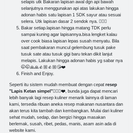
selapis utk Bakaran lapisan awal dgn api bawah
selanjutnya menggunakan api atas lakukan hingga
adonan habis satu lapisan 1 SDK sayur atau sesuai
selera. Utk lapisan dasar 2 sendok nya. 👍🏼🙏
Bakar setiap.lapisan hingga matang TDK perlu
sampai kuning agar lapisannya.bisa lengket kalau
over cook biasa lapisan lepas susah menyatu. Bila
saat pembakaran muncul gelembung tusuk pake
tusuk sate atau tusuk gigi baru tekan dikit lanjut
melapis. Lakukan hingga adonan habis yg sabar nya
🤭🤭🙏🙏👍🏼👍🏼😘❤️
Finish and Enjoy.
Seperti itu sistem mudah membuat dengan cepat
resep
"Lapis Ketan simpel"👍🏼😘❤️
, bunda juga dapat mencari
lebih banyak lagi resep kuliner menarik lainnya di laman
kami, tersedia ribuan aneka resep makanan nusantara dan
akan terus kita tambah dan kembangkan. Mulai dari kuliner
sehat mudah, sedap, dan bergizi hingga masakan
berlemak, susah, ribet, pedas, manis, asam asin ada di
website kami.