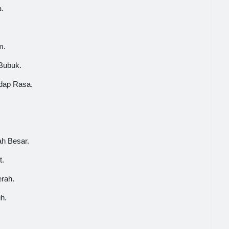
.
m.
Bubuk.
dap Rasa.
ah Besar.
t.
rah.
h.