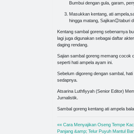
Bumbui dengan gula, garam, peny
Masukkan kentang, ati ampela,sa
hingga matang, Sajikan😉taburi 
Kentang sambal goreng sebenarnya buk
lagi juga digunakan sebagai daftar akt
daging rendang.
Sajian sambal goreng memang cocok di
seperti hati ampela ayam ini.
Sebelum digoreng dengan sambal, hati 
sedapnya.
Atsarina Luthfiyyah (Senior Editor) Me
Jurnalistik.
Sambal goreng kentang ati ampela bala
«« Cara Menyajikan Oseng Tempe Ka
Panjang &amp; Telur Puyuh Mantul Ba