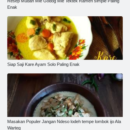
Resep Mudah Mie Godog Mie Tektek Ramen simple Paling
Enak
Siap Saji Kare Ayam Solo Paling Enak
Masakan Populer Jangan Ndeso lodeh tempe lombok ijo Ala
Warteg