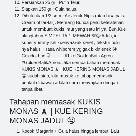
Persiapkan 25 gr : Putih Telur.
Siapkan 150 gr : Gula halus.
Dibutuhkan 1/2 sdm : Air Jeruk Nipis (atau bisa pakai
Cream of tar-tar). Memang Bunda perlu ketelatenan
untuk membuat kukis imut yang satu ini ya, Bun.Kue
ulangtahun SIMPEL TAPI MEWAH 💜🤤 Aduh, ini
super yummy sih kuenya.Gak seret , tekstur bolu
nya halus + rasa whipcrem yg gak bikin enek 🤤
Cekidot bun 👇 _____ #TiketGoldenBatikApron
#GoldenBatikApron. Jika semua bahan memasak
KUKIS MONAS 🗼 | KUE KERING MONAS JADUL
🤤 sudah siap, kita masuk ke tahap memasak.
berikut di bawah adalah cara menyajikan dengan
tanpa ribet.
Tahapan memasak KUKIS
MONAS 🗼 | KUE KERING
MONAS JADUL 🤤
Kocok Margarin + Gula halus hingga lembut. Lalu