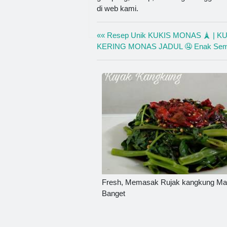
di web kami.
«« Resep Unik KUKIS MONAS 🗼 | K
KERING MONAS JADUL 🤤 Enak Sem
Fresh, Memasak Rujak kangkung Ma
Banget