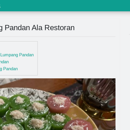
s
g Pandan Ala Restoran
e Lumpang Pandan
ndan
g Pandan