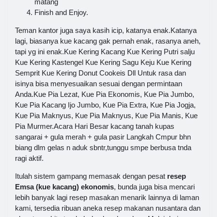
matang
Finish and Enjoy.
Teman kantor juga saya kasih icip, katanya enak.Katanya
lagi, biasanya kue kacang gak pernah enak, rasanya aneh,
tapi yg ini enak.Kue Kering Kacang Kue Kering Putri salju
Kue Kering Kastengel Kue Kering Sagu Keju Kue Kering
Semprit Kue Kering Donut Cookeis Dll Untuk rasa dan
isinya bisa menyesuaikan sesuai dengan permintaan
Anda.Kue Pia Lezat, Kue Pia Ekonomis, Kue Pia Jumbo,
Kue Pia Kacang Ijo Jumbo, Kue Pia Extra, Kue Pia Jogja,
Kue Pia Maknyus, Kue Pia Maknyus, Kue Pia Manis, Kue
Pia Murmer.Acara Hari Besar kacang tanah kupas
sangarai + gula merah + gula pasir Langkah Cmpur bhn
biang dlm gelas n aduk sbntr,tunggu smpe berbusa tnda
ragi aktif.
Itulah sistem gampang memasak dengan pesat
resep
Emsa (kue kacang) ekonomis
, bunda juga bisa mencari
lebih banyak lagi resep masakan menarik lainnya di laman
kami, tersedia ribuan aneka resep makanan nusantara dan