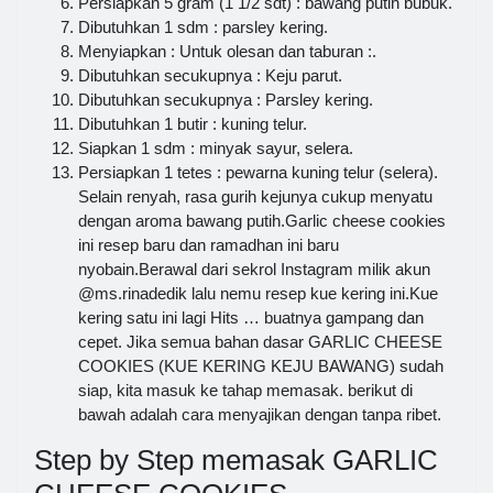
Persiapkan 5 gram (1 1/2 sdt) : bawang putih bubuk.
Dibutuhkan 1 sdm : parsley kering.
Menyiapkan : Untuk olesan dan taburan :.
Dibutuhkan secukupnya : Keju parut.
Dibutuhkan secukupnya : Parsley kering.
Dibutuhkan 1 butir : kuning telur.
Siapkan 1 sdm : minyak sayur, selera.
Persiapkan 1 tetes : pewarna kuning telur (selera).
Selain renyah, rasa gurih kejunya cukup menyatu
dengan aroma bawang putih.Garlic cheese cookies
ini resep baru dan ramadhan ini baru
nyobain.Berawal dari sekrol Instagram milik akun
@ms.rinadedik lalu nemu resep kue kering ini.Kue
kering satu ini lagi Hits … buatnya gampang dan
cepet. Jika semua bahan dasar GARLIC CHEESE
COOKIES (KUE KERING KEJU BAWANG) sudah
siap, kita masuk ke tahap memasak. berikut di
bawah adalah cara menyajikan dengan tanpa ribet.
Step by Step memasak GARLIC