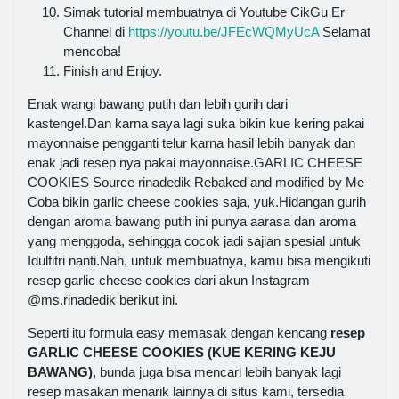
Simak tutorial membuatnya di Youtube CikGu Er
Channel di
https://youtu.be/JFEcWQMyUcA
Selamat
mencoba!
Finish and Enjoy.
Enak wangi bawang putih dan lebih gurih dari
kastengel.Dan karna saya lagi suka bikin kue kering pakai
mayonnaise pengganti telur karna hasil lebih banyak dan
enak jadi resep nya pakai mayonnaise.GARLIC CHEESE
COOKIES Source rinadedik Rebaked and modified by Me
Coba bikin garlic cheese cookies saja, yuk.Hidangan gurih
dengan aroma bawang putih ini punya aarasa dan aroma
yang menggoda, sehingga cocok jadi sajian spesial untuk
Idulfitri nanti.Nah, untuk membuatnya, kamu bisa mengikuti
resep garlic cheese cookies dari akun Instagram
@ms.rinadedik berikut ini.
Seperti itu formula easy memasak dengan kencang
resep
GARLIC CHEESE COOKIES (KUE KERING KEJU
BAWANG)
, bunda juga bisa mencari lebih banyak lagi
resep masakan menarik lainnya di situs kami, tersedia