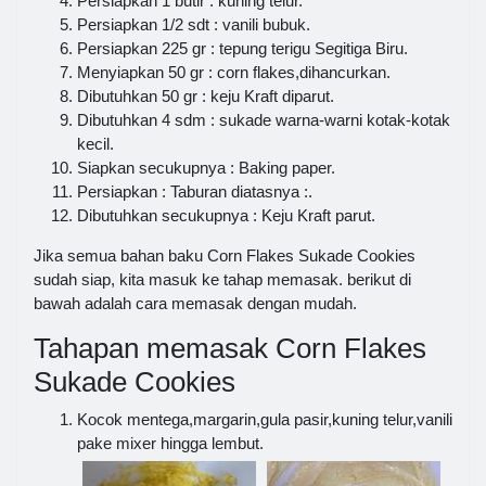
Persiapkan 1 butir : kuning telur.
Persiapkan 1/2 sdt : vanili bubuk.
Persiapkan 225 gr : tepung terigu Segitiga Biru.
Menyiapkan 50 gr : corn flakes,dihancurkan.
Dibutuhkan 50 gr : keju Kraft diparut.
Dibutuhkan 4 sdm : sukade warna-warni kotak-kotak
kecil.
Siapkan secukupnya : Baking paper.
Persiapkan : Taburan diatasnya :.
Dibutuhkan secukupnya : Keju Kraft parut.
Jika semua bahan baku Corn Flakes Sukade Cookies
sudah siap, kita masuk ke tahap memasak. berikut di
bawah adalah cara memasak dengan mudah.
Tahapan memasak Corn Flakes
Sukade Cookies
Kocok mentega,margarin,gula pasir,kuning telur,vanili
pake mixer hingga lembut.