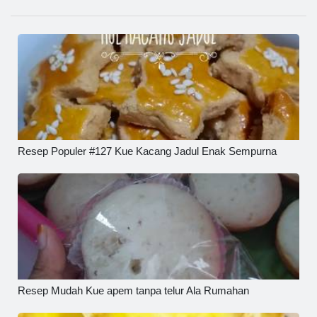
Resep Populer #127 Kue Kacang Jadul Enak Sempurna
Resep Mudah Kue apem tanpa telur Ala Rumahan