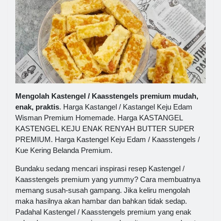
Mengolah Kastengel / Kaasstengels premium mudah,
enak, praktis
. Harga Kastangel / Kastangel Keju Edam
Wisman Premium Homemade. Harga KASTANGEL
KASTENGEL KEJU ENAK RENYAH BUTTER SUPER
PREMIUM. Harga Kastengel Keju Edam / Kaasstengels /
Kue Kering Belanda Premium.
Bundaku sedang mencari inspirasi resep Kastengel /
Kaasstengels premium yang yummy? Cara membuatnya
memang susah-susah gampang. Jika keliru mengolah
maka hasilnya akan hambar dan bahkan tidak sedap.
Padahal Kastengel / Kaasstengels premium yang enak