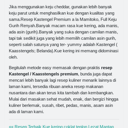
Jika menggunakan keju cheddar, gunakan lebih banyak
keju parut untuk menghasilkan kue dengan kualitas yang
sama.Resep Kastengel Premium a la Mamitoko, Full Keju
Gurih Renyah.Banyak macam rasa kue kering, ada manis,
ada asin (gurih).Banyak yang suka dengan camilan manis,
tapi tak sedikit juga yang lebih memilih camilan asin gurih,
seperti salah satunya yang ter- yummy adalah Kastengel (
Kaasstengels; Belanda).Kue kering ini memang didominasi
oleh.
Begitulah metode easy memasak dengan praktis
resep
Kastengel / Kaasstengels premium
, bunda juga dapat
mencari lebih banyak lagi resep kuliner menarik lainnya di
laman kami, tersedia ribuan aneka resep makanan
nusantara dan akan terus kita tambah dan kembangkan.
Mulai dari masakan sehat mudah, enak, dan bergizi hingga
kuliner berlemak, susah, ribet, pedas, manis, asam asin
ada di laman kami.
«« Resep Terbaik Kue kering coklat teplon Lezat Mantap