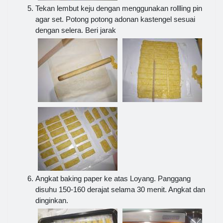
Tekan lembut keju dengan menggunakan rollling pin
agar set. Potong potong adonan kastengel sesuai
dengan selera. Beri jarak
Angkat baking paper ke atas Loyang. Panggang
disuhu 150-160 derajat selama 30 menit. Angkat dan
dinginkan.