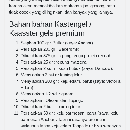
karena akan mengakibatkan makanan jadi gosong, rasa
tidak cocok yang di inginkan, dan banyak yang lainnya.
Bahan bahan Kastengel /
Kaasstengels premium
Siapkan 100 gr : Butter (saya: Anchor).
Persiapkan 200 gr : Bakersmix.
Dibutuhkan 375 gr : tepung terigu protein rendah.
Persiapkan 25 gr : tepung maizena.
Persiapkan 2 sdm : susu bubuk (saya: Dancow).
Menyiapkan 2 butir : kuning telur.
Menyiapkan 200 gr : keju edam, parut (saya: Victoria
Edam).
Menyiapkan 1/2 sdt : garam.
Persiapkan : Olesan dan Toping:.
Dibutuhkan 2 butir : kuning telur.
Persiapkan 50 gr : keju parmesan, parut (saya: keju
parmesan Anchor). Tapi ini rasanya premium
walaupun tanpa keju edam.Tanpa telur bisa serenyah