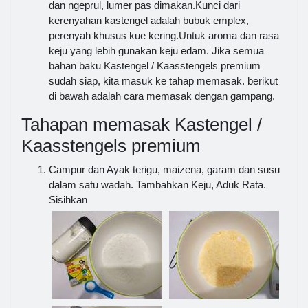
dan ngeprul, lumer pas dimakan.Kunci dari
kerenyahan kastengel adalah bubuk emplex,
perenyah khusus kue kering.Untuk aroma dan rasa
keju yang lebih gunakan keju edam. Jika semua
bahan baku Kastengel / Kaasstengels premium
sudah siap, kita masuk ke tahap memasak. berikut
di bawah adalah cara memasak dengan gampang.
Tahapan memasak Kastengel /
Kaasstengels premium
Campur dan Ayak terigu, maizena, garam dan susu
dalam satu wadah. Tambahkan Keju, Aduk Rata.
Sisihkan