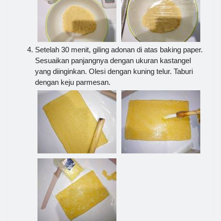
Setelah 30 menit, giling adonan di atas baking paper.
Sesuaikan panjangnya dengan ukuran kastangel
yang diinginkan. Olesi dengan kuning telur. Taburi
dengan keju parmesan.