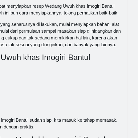
pat menyiapkan resep Wedang Uwuh khas Imogiri Bantul
 ini bun cara menyiapkannya, tolong perhatikan baik-baik.
ang seharusnya di lakukan, mulai menyiapkan bahan, alat
lai dari permulaan sampai masakan siap di hidangkan dan
ang cukup dan tak sedang memikirkan hal lain, karena akan
sa tak sesuai yang di inginkan, dan banyak yang lainnya.
wuh khas Imogiri Bantul
mogiri Bantul sudah siap, kita masuk ke tahap memasak.
n dengan praktis.