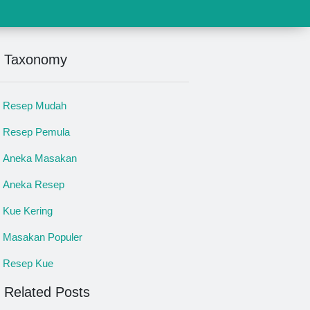
Taxonomy
Resep Mudah
Resep Pemula
Aneka Masakan
Aneka Resep
Kue Kering
Masakan Populer
Resep Kue
Related Posts