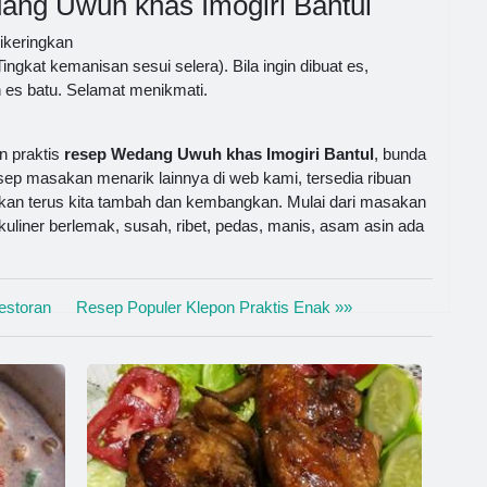
ng Uwuh khas Imogiri Bantul
ikeringkan
gkat kemanisan sesui selera). Bila ingin dibuat es,
es batu. Selamat menikmati.
n praktis
resep Wedang Uwuh khas Imogiri Bantul
, bunda
esep masakan menarik lainnya di web kami, tersedia ribuan
an terus kita tambah dan kembangkan. Mulai dari masakan
kuliner berlemak, susah, ribet, pedas, manis, asam asin ada
estoran
Resep Populer Klepon Praktis Enak »»