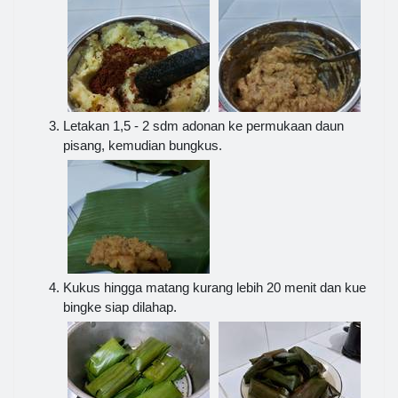
Letakan 1,5 - 2 sdm adonan ke permukaan daun
pisang, kemudian bungkus.
Kukus hingga matang kurang lebih 20 menit dan kue
bingke siap dilahap.