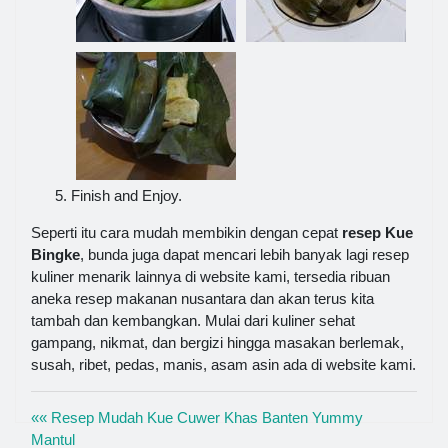
Finish and Enjoy.
Seperti itu cara mudah membikin dengan cepat
resep Kue
Bingke
, bunda juga dapat mencari lebih banyak lagi resep
kuliner menarik lainnya di website kami, tersedia ribuan
aneka resep makanan nusantara dan akan terus kita
tambah dan kembangkan. Mulai dari kuliner sehat
gampang, nikmat, dan bergizi hingga masakan berlemak,
susah, ribet, pedas, manis, asam asin ada di website kami.
«« Resep Mudah Kue Cuwer Khas Banten Yummy
Mantul