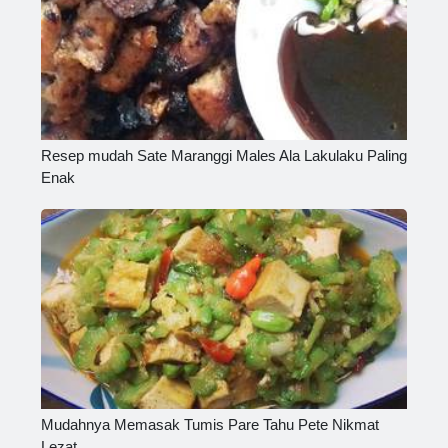
Resep mudah Sate Maranggi Males Ala Lakulaku Paling
Enak
Mudahnya Memasak Tumis Pare Tahu Pete Nikmat
Lezat