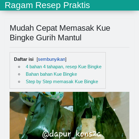
Ragam Resep Praktis
Mudah Cepat Memasak Kue
Bingke Gurih Mantul
Daftar isi
4 bahan 4 tahapan, resep Kue Bingke
Bahan bahan Kue Bingke
Step by Step memasak Kue Bingke