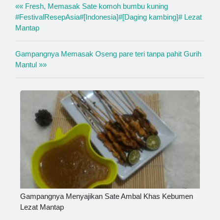
«« Fresh, Memasak Sate komoh bumbu kuning
#FestivalResepAsia#[Indonesia]#[Daging kambing]# Lezat
Mantap
Gampangnya Memasak Oseng pare teri tanpa pahit Gurih
Mantul »»
Gampangnya Menyajikan Sate Ambal Khas Kebumen
Lezat Mantap