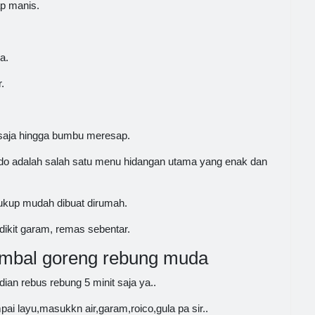
p manis.
a.
.
 saja hingga bumbu meresap.
ado adalah salah satu menu hidangan utama yang enak dan
cukup mudah dibuat dirumah.
ikit garam, remas sebentar.
bal goreng rebung muda
an rebus rebung 5 minit saja ya..
 layu,masukkn air,garam,roico,gula pa sir..