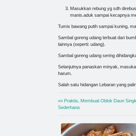
Masukkan rebung yg sdh direbu
manis.aduk sampai kecapnya mera
Tumis bawang putih sampai kuning, m
Sambal goreng udang terbuat dari bum
lainnya (seperti: udang).
Sambal goreng udang sering dihidangkan
Selanjutnya panaskan minyak, masukan
harum.
Salah satu hidangan Lebaran yang pali
«« Praktis, Membuat Oblok Daun Sing
Sederhana