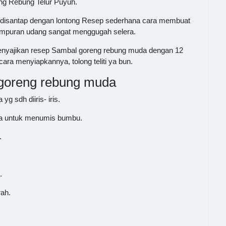
g Rebung Telur Puyuh.
 disantap dengan lontong Resep sederhana cara membuat
ampuran udang sangat menggugah selera.
nyajikan resep Sambal goreng rebung muda dengan 12
ara menyiapkannya, tolong teliti ya bun.
goreng rebung muda
g sdh diiris- iris.
ya untuk menumis bumbu.
.
.
ah.