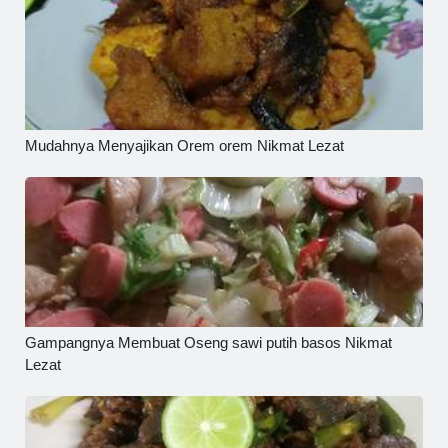
Mudahnya Menyajikan Orem orem Nikmat Lezat
Gampangnya Membuat Oseng sawi putih basos Nikmat
Lezat