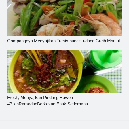
Gampangnya Menyajikan Tumis buncis udang Gurih Mantul
Fresh, Menyajikan Pindang Rawon
#BikinRamadanBerkesan Enak Sederhana