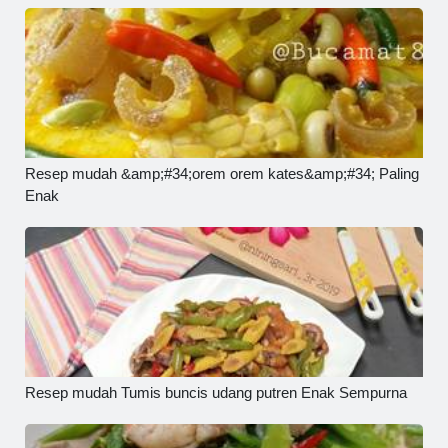
Resep mudah &amp;#34;orem orem kates&amp;#34; Paling
Enak
Resep mudah Tumis buncis udang putren Enak Sempurna