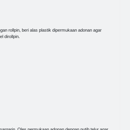
gan rollpin, beri alas plastik dipermukaan adonan agar
 dirollpin.
 margarin. Oles permukaan adonan dengan putih telur agar