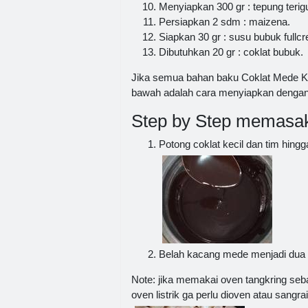
Menyiapkan 300 gr : tepung terig
Persiapkan 2 sdm : maizena.
Siapkan 30 gr : susu bubuk fullc
Dibutuhkan 20 gr : coklat bubuk.
Jika semua bahan baku Coklat Mede Ku
bawah adalah cara menyiapkan denga
Step by Step memasak
Potong coklat kecil dan tim hing
Belah kacang mede menjadi dua b
Note: jika memakai oven tangkring seba
oven listrik ga perlu dioven atau sangrai