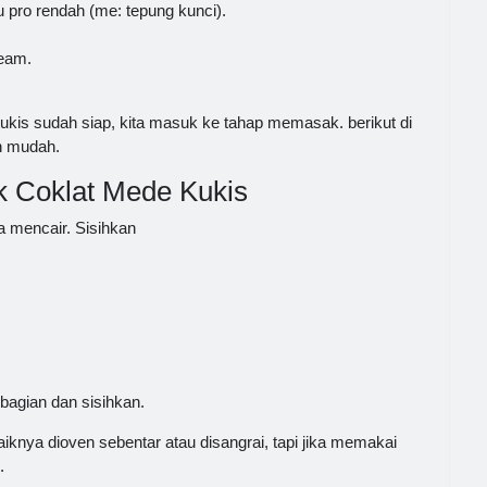
u pro rendah (me: tepung kunci).
ream.
kis sudah siap, kita masuk ke tahap memasak. berikut di
n mudah.
 Coklat Mede Kukis
ga mencair. Sisihkan
agian dan sisihkan.
iknya dioven sebentar atau disangrai, tapi jika memakai
.