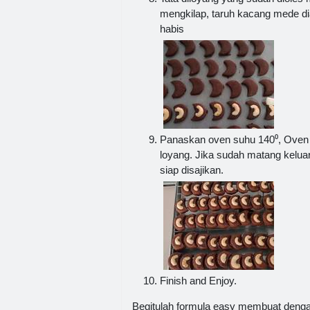
mengkilap, taruh kacang mede di
habis
Panaskan oven suhu 140⁰, Oven s
loyang. Jika sudah matang kelua
siap disajikan.
Finish and Enjoy.
Begitulah formula easy membuat denga