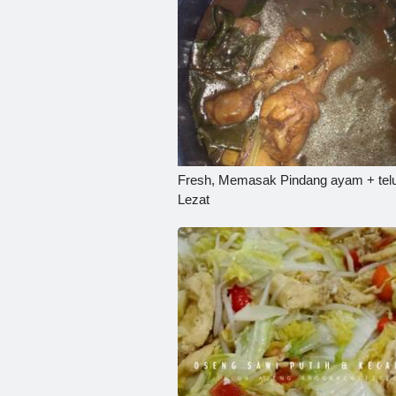
Fresh, Memasak Pindang ayam + tel
Lezat