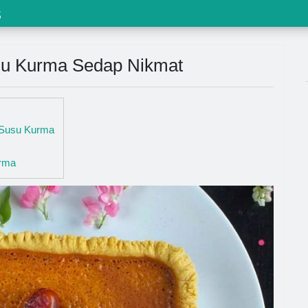
s
su Kurma Sedap Nikmat
e Susu Kurma
rma