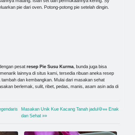
siannya matang. Isian set dan permukaannya kering. Sy
arkan pie dari oven. Potong-potong pie setelah dingin.
dengan pesat
resep Pie Susu Kurma
, bunda juga bisa
 menarik lainnya di situs kami, tersedia ribuan aneka resep
a tambah dan kembangkan. Mulai dari masakan sehat
akan berlemak, sulit, ribet, pedas, manis, asam asin ada di
egendaris
Masakan Unik Kue Kacang Tanah jadul🍪🥜 Enak
dan Sehat »»