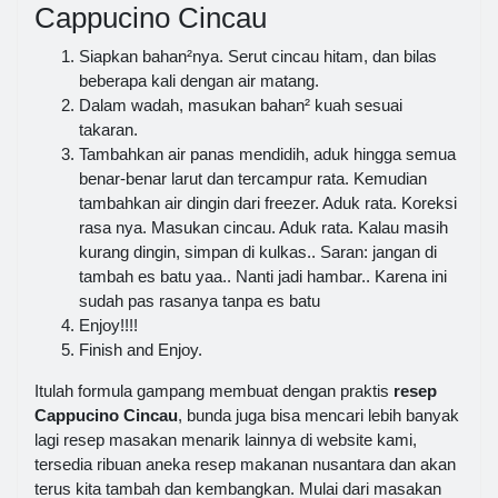
Cappucino Cincau
Siapkan bahan²nya. Serut cincau hitam, dan bilas
beberapa kali dengan air matang.
Dalam wadah, masukan bahan² kuah sesuai
takaran.
Tambahkan air panas mendidih, aduk hingga semua
benar-benar larut dan tercampur rata. Kemudian
tambahkan air dingin dari freezer. Aduk rata. Koreksi
rasa nya. Masukan cincau. Aduk rata. Kalau masih
kurang dingin, simpan di kulkas.. Saran: jangan di
tambah es batu yaa.. Nanti jadi hambar.. Karena ini
sudah pas rasanya tanpa es batu
Enjoy!!!!
Finish and Enjoy.
Itulah formula gampang membuat dengan praktis
resep
Cappucino Cincau
, bunda juga bisa mencari lebih banyak
lagi resep masakan menarik lainnya di website kami,
tersedia ribuan aneka resep makanan nusantara dan akan
terus kita tambah dan kembangkan. Mulai dari masakan