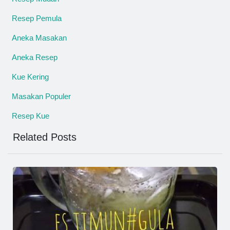
Resep Pemula
Aneka Masakan
Aneka Resep
Kue Kering
Masakan Populer
Resep Kue
Related Posts