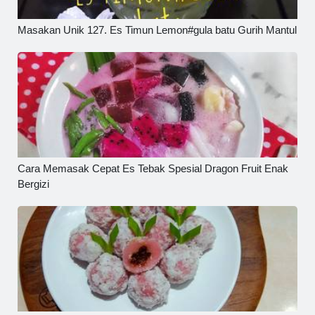
Masakan Unik 127. Es Timun Lemon#gula batu Gurih Mantul
Cara Memasak Cepat Es Tebak Spesial Dragon Fruit Enak
Bergizi