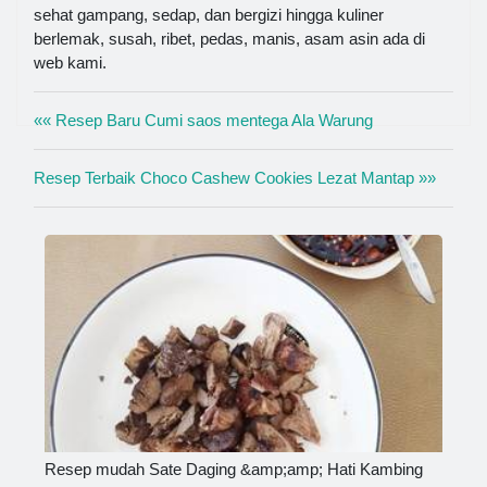
sehat gampang, sedap, dan bergizi hingga kuliner
berlemak, susah, ribet, pedas, manis, asam asin ada di
web kami.
«« Resep Baru Cumi saos mentega Ala Warung
Resep Terbaik Choco Cashew Cookies Lezat Mantap »»
Resep mudah Sate Daging &amp;amp; Hati Kambing