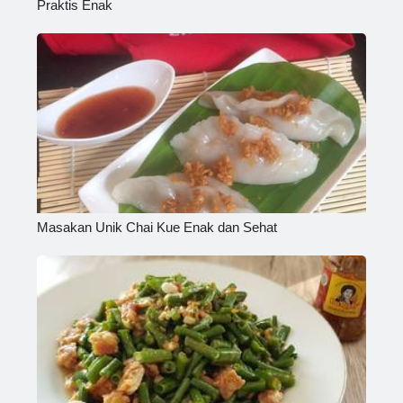
Praktis Enak
Masakan Unik Chai Kue Enak dan Sehat