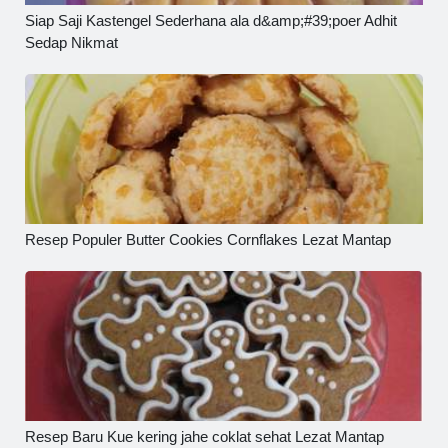
Siap Saji Kastengel Sederhana ala d&amp;#39;poer Adhit
Sedap Nikmat
Resep Populer Butter Cookies Cornflakes Lezat Mantap
Resep Baru Kue kering jahe coklat sehat Lezat Mantap