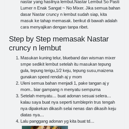
nastar yang hasilnya lembut.Nastar Lembut So Pasti
Lumer n Enak Sangat ~ No Mixer. Jika semua bahan
dasar Nastar cruncy n lembut sudah siap, kita
masuk ke tahap memasak. berikut di bawah adalah
cara menyajikan dengan tanpa ribet.
Step by Step memasak Nastar
cruncy n lembut
Masukan kuning telur, blueband dan wisman mixer
smpe sedikit lembut setelah itu masukan tepung
gula, tepung terigu,1/2 keju, tepung susu,maizena
gunakan speed rendah aj y mom
Uleni semua bahan menjadi 1, pake tangan aj y
mom.. biar gampang n menyatu sempurna
Setelah menyatu… buat adonan sesuai selera…
kalau saya buat nya seperti tumbleprin trus tengah
nya dipakekan dikasih selai nenas dan dikasih keju
diatas nya…
Lalu panggang adonan yg kita buat td…