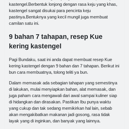
kastengel.Berbentuk lonjong dengan rasa keju yang khas,
kastengel sangat disukai para pencinta keju
pastinya.Bentuknya yang kecil mungil juga membuat
camilan satu ini.
9 bahan 7 tahapan, resep Kue
kering kastengel
Pagi Bundaku, saat ini anda dapat membuat resep Kue
kering kastengel dengan 9 bahan dan 7 tahapan. Berikut ini
bun cara membuatnya, tolong teliti ya bun.
Dalam memasak ada sebagian tahapan yang semestinya
di lakukan, mulai menyiapkan bahan, alat memasak, dan
juga paham cara mengawali dari awal sampai kuliner siap
di hidangkan dan dirasakan. Pastikan Ibu punya waktu
yang cukup dan tak sedang memikirkan hal lain, sebab
akan mengakibatkan makanan jadi gosong, rasa tidak
layak yang di inginkan, dan banyak yang lainnya.