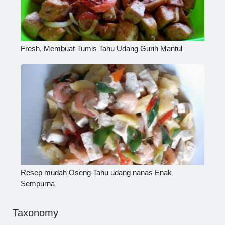
Fresh, Membuat Tumis Tahu Udang Gurih Mantul
Resep mudah Oseng Tahu udang nanas Enak
Sempurna
Taxonomy