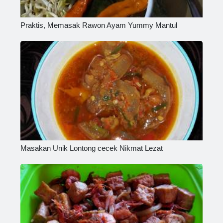
Praktis, Memasak Rawon Ayam Yummy Mantul
Masakan Unik Lontong cecek Nikmat Lezat