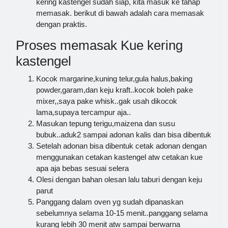
kering kastengel sudah siap, kita masuk ke tahap
memasak. berikut di bawah adalah cara memasak
dengan praktis.
Proses memasak Kue kering
kastengel
Kocok margarine,kuning telur,gula halus,baking
powder,garam,dan keju kraft..kocok boleh pake
mixer,,saya pake whisk..gak usah dikocok
lama,supaya tercampur aja..
Masukan tepung terigu,maizena dan susu
bubuk..aduk2 sampai adonan kalis dan bisa dibentuk
Setelah adonan bisa dibentuk cetak adonan dengan
menggunakan cetakan kastengel atw cetakan kue
apa aja bebas sesuai selera
Olesi dengan bahan olesan lalu taburi dengan keju
parut
Panggang dalam oven yg sudah dipanaskan
sebelumnya selama 10-15 menit..panggang selama
kurang lebih 30 menit atw sampai berwarna