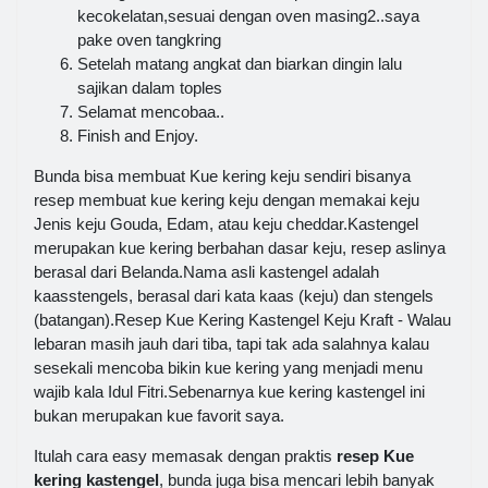
kecokelatan,sesuai dengan oven masing2..saya
pake oven tangkring
Setelah matang angkat dan biarkan dingin lalu
sajikan dalam toples
Selamat mencobaa..
Finish and Enjoy.
Bunda bisa membuat Kue kering keju sendiri bisanya
resep membuat kue kering keju dengan memakai keju
Jenis keju Gouda, Edam, atau keju cheddar.Kastengel
merupakan kue kering berbahan dasar keju, resep aslinya
berasal dari Belanda.Nama asli kastengel adalah
kaasstengels, berasal dari kata kaas (keju) dan stengels
(batangan).Resep Kue Kering Kastengel Keju Kraft - Walau
lebaran masih jauh dari tiba, tapi tak ada salahnya kalau
sesekali mencoba bikin kue kering yang menjadi menu
wajib kala Idul Fitri.Sebenarnya kue kering kastengel ini
bukan merupakan kue favorit saya.
Itulah cara easy memasak dengan praktis
resep Kue
kering kastengel
, bunda juga bisa mencari lebih banyak