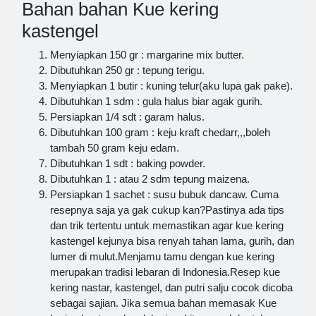
Bahan bahan Kue kering
kastengel
Menyiapkan 150 gr : margarine mix butter.
Dibutuhkan 250 gr : tepung terigu.
Menyiapkan 1 butir : kuning telur(aku lupa gak pake).
Dibutuhkan 1 sdm : gula halus biar agak gurih.
Persiapkan 1/4 sdt : garam halus.
Dibutuhkan 100 gram : keju kraft chedarr,,,boleh
tambah 50 gram keju edam.
Dibutuhkan 1 sdt : baking powder.
Dibutuhkan 1 : atau 2 sdm tepung maizena.
Persiapkan 1 sachet : susu bubuk dancaw. Cuma
resepnya saja ya gak cukup kan?Pastinya ada tips
dan trik tertentu untuk memastikan agar kue kering
kastengel kejunya bisa renyah tahan lama, gurih, dan
lumer di mulut.Menjamu tamu dengan kue kering
merupakan tradisi lebaran di Indonesia.Resep kue
kering nastar, kastengel, dan putri salju cocok dicoba
sebagai sajian. Jika semua bahan memasak Kue