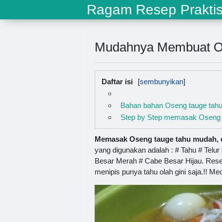
Ragam Resep Prakti
Mudahnya Membuat Os
Daftar isi
Bahan bahan Oseng tauge tah
Step by Step memasak Oseng 
Memasak Oseng tauge tahu mudah, e
yang digunakan adalah : # Tahu # Tel
Besar Merah # Cabe Besar Hijau. Resep 
menipis punya tahu olah gini saja.!! М