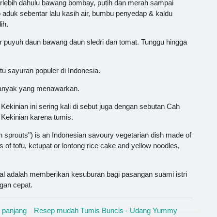
erlebih dahulu bawang bombay, putih dan merah sampai
aduk sebentar lalu kasih air, bumbu penyedap & kaldu
ih.
ur puyuh daun bawang daun sledri dan tomat. Tunggu hingga
u sayuran populer di Indonesia.
, banyak yang menawarkan.
kinian ini sering kali di sebut juga dengan sebutan Cah
Kekinian karena tumis.
n sprouts") is an Indonesian savoury vegetarian dish made of
es of tofu, ketupat or lontong rice cake and yellow noodles,
enal adalah memberikan kesuburan bagi pasangan suami istri
gan cepat.
 panjang
Resep mudah Tumis Buncis - Udang Yummy