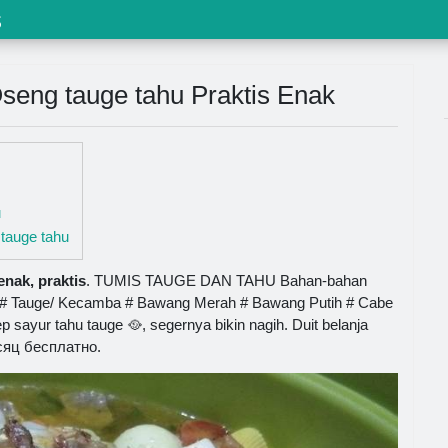
s
eng tauge tahu Praktis Enak
u
tauge tahu
nak, praktis
. TUMIS TAUGE DAN TAHU Bahan-bahan
ur # Tauge/ Kecamba # Bawang Merah # Bawang Putih # Cabe
sayur tahu tauge 🥘, segernya bikin nagih. Duit belanja
есяц бесплатно.