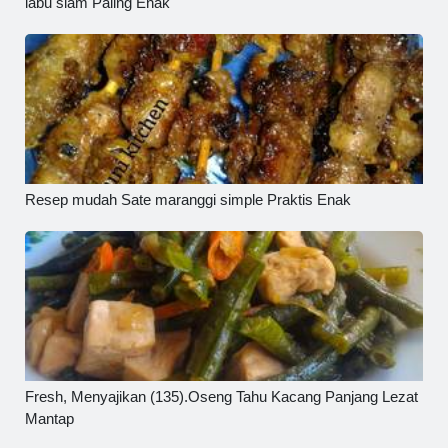
labu siam Paling Enak
Resep mudah Sate maranggi simple Praktis Enak
Fresh, Menyajikan (135).Oseng Tahu Kacang Panjang Lezat
Mantap