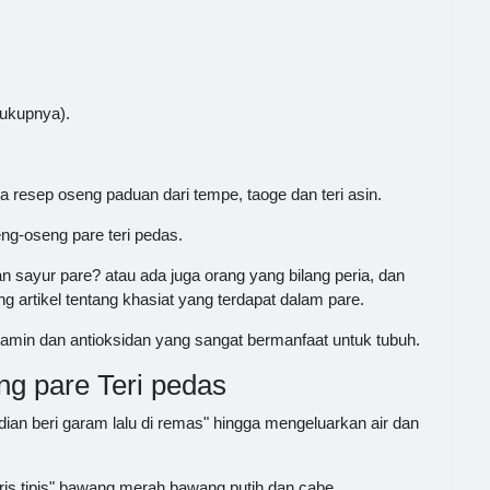
cukupnya).
ba resep oseng paduan dari tempe, taoge dan teri asin.
eng-oseng pare teri pedas.
sayur pare? atau ada juga orang yang bilang peria, dan
g artikel tentang khasiat yang terdapat dalam pare.
tamin dan antioksidan yang sangat bermanfaat untuk tubuh.
g pare Teri pedas
udian beri garam lalu di remas" hingga mengeluarkan air dan
ris tipis" bawang merah,bawang putih dan cabe.