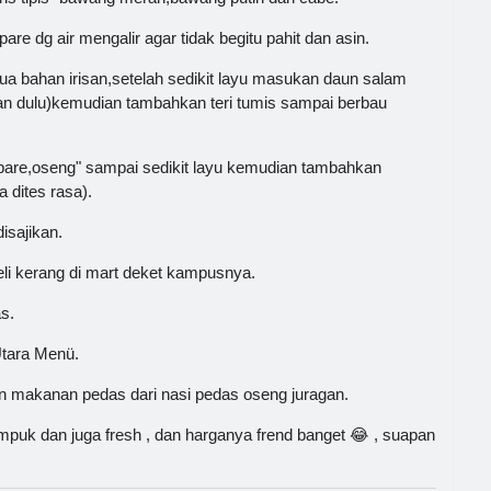
are dg air mengalir agar tidak begitu pahit dan asin.
bahan irisan,setelah sedikit layu masukan daun salam
an dulu)kemudian tambahkan teri tumis sampai berbau
are,oseng" sampai sedikit layu kemudian tambahkan
 dites rasa).
isajikan.
li kerang di mart deket kampusnya.
s.
tara Menü.
an makanan pedas dari nasi pedas oseng juragan.
puk dan juga fresh , dan harganya frend banget 😂 , suapan