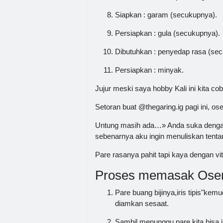
Siapkan : garam (secukupnya).
Persiapkan : gula (secukupnya).
Dibutuhkan : penyedap rasa (se
Persiapkan : minyak.
Jujur meski saya hobby Kali ini kita co
Setoran buat @thegaring.ig pagi ini, os
Untung masih ada…» Anda suka dengan 
sebenarnya aku ingin menuliskan tentan
Pare rasanya pahit tapi kaya dengan vi
Proses memasak Osen
Pare buang bijinya,iris tipis"kem
diamkan sesaat.
Sambil menunggu pare kita bisa i