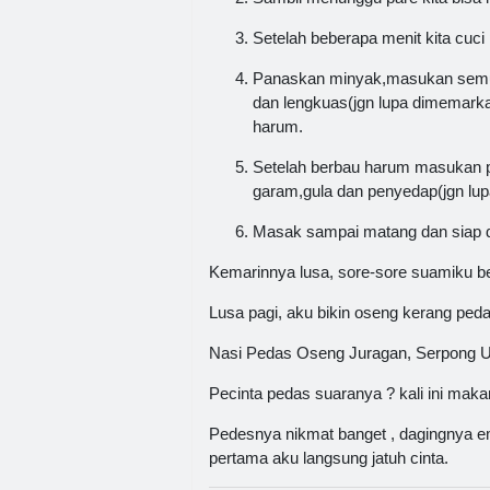
Setelah beberapa menit kita cuci p
Panaskan minyak,masukan semua 
dan lengkuas(jgn lupa dimemark
harum.
Setelah berbau harum masukan p
garam,gula dan penyedap(jgn lupa
Masak sampai matang dan siap d
Kemarinnya lusa, sore-sore suamiku be
Lusa pagi, aku bikin oseng kerang peda
Nasi Pedas Oseng Juragan, Serpong U
Pecinta pedas suaranya ? kali ini mak
Pedesnya nikmat banget , dagingnya em
pertama aku langsung jatuh cinta.