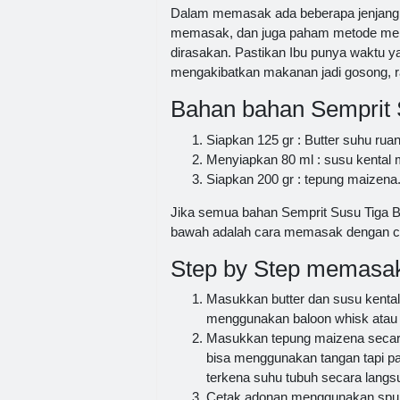
Dalam memasak ada beberapa jenjang y
memasak, dan juga paham metode memul
dirasakan. Pastikan Ibu punya waktu y
mengakibatkan makanan jadi gosong, ra
Bahan bahan Semprit 
Siapkan 125 gr : Butter suhu ruan
Menyiapkan 80 ml : susu kental m
Siapkan 200 gr : tepung maizena
Jika semua bahan Semprit Susu Tiga B
bawah adalah cara memasak dengan c
Step by Step memasak
Masukkan butter dan susu kental
menggunakan baloon whisk atau
Masukkan tepung maizena secara 
bisa menggunakan tangan tapi p
terkena suhu tubuh secara langs
Cetak adonan menggunakan spui