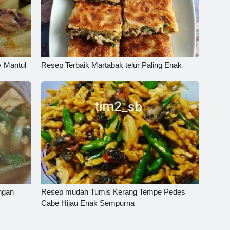
 Mantul
Resep Terbaik Martabak telur Paling Enak
ngan
Resep mudah Tumis Kerang Tempe Pedes
Cabe Hijau Enak Sempurna