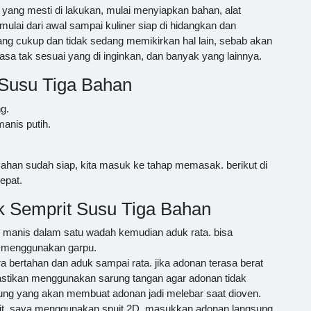
ang mesti di lakukan, mulai menyiapkan bahan, alat
ai dari awal sampai kuliner siap di hidangkan dan
ang cukup dan tidak sedang memikirkan hal lain, sebab akan
sa tak sesuai yang di inginkan, dan banyak yang lainnya.
Susu Tiga Bahan
g.
anis putih.
.
ahan sudah siap, kita masuk ke tahap memasak. berikut di
epat.
 Semprit Susu Tiga Bahan
 manis dalam satu wadah kemudian aduk rata. bisa
 menggunakan garpu.
bertahan dan aduk sampai rata. jika adonan terasa berat
astikan menggunakan sarung tangan agar adonan tidak
ung yang akan membuat adonan jadi melebar saat dioven.
t. saya menggunakan spuit 2D. masukkan adonan langsung