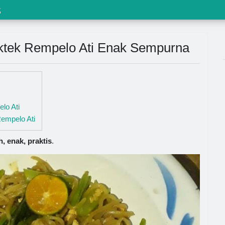
s
ktek Rempelo Ati Enak Sempurna
lo Ati
empelo Ati
, enak, praktis
.