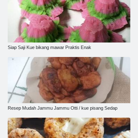
Siap Saji Kue bikang mawar Praktis Enak
Resep Mudah Jammu Jammu Otti / kue pisang Sedap