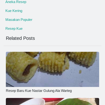
Aneka Resep
Kue Kering
Masakan Populer
Resep Kue
Related Posts
Resep Baru Kue Nastar Gulung Ala Warteg