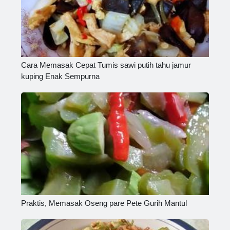
Cara Memasak Cepat Tumis sawi putih tahu jamur
kuping Enak Sempurna
Praktis, Memasak Oseng pare Pete Gurih Mantul