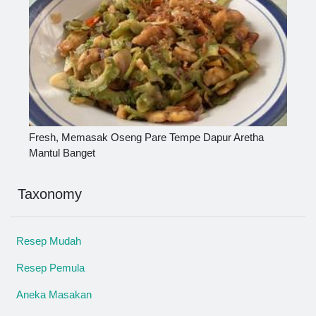
Fresh, Memasak Oseng Pare Tempe Dapur Aretha
Mantul Banget
Taxonomy
Resep Mudah
Resep Pemula
Aneka Masakan