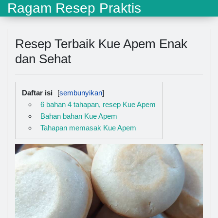
Ragam Resep Praktis
Resep Terbaik Kue Apem Enak
dan Sehat
Daftar isi
6 bahan 4 tahapan, resep Kue Apem
Bahan bahan Kue Apem
Tahapan memasak Kue Apem