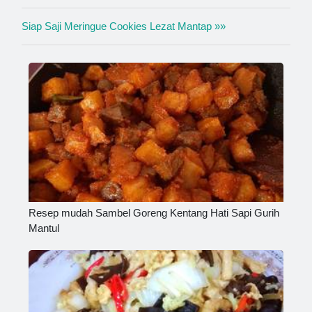
Siap Saji Meringue Cookies Lezat Mantap »»
Resep mudah Sambel Goreng Kentang Hati Sapi Gurih
Mantul