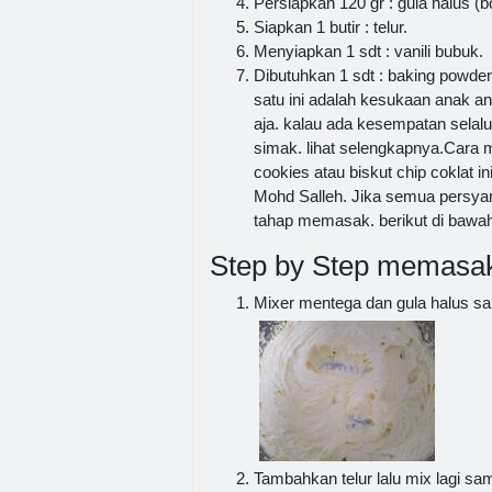
Persiapkan 120 gr : gula halus (b
Siapkan 1 butir : telur.
Menyiapkan 1 sdt : vanili bubuk.
Dibutuhkan 1 sdt : baking powder
satu ini adalah kesukaan anak a
aja. kalau ada kesempatan selalu
simak. lihat selengkapnya.Cara 
cookies atau biskut chip coklat
Mohd Salleh. Jika semua persyar
tahap memasak. berikut di bawa
Step by Step memasak
Mixer mentega dan gula halus s
Tambahkan telur lalu mix lagi sa