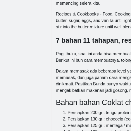
memancing selera kita.
Recipes & Cookbooks - Food, Cooking R
butter, sugar, eggs, and vanilla until lig
stir into the butter mixture until well ble
7 bahan 11 tahapan, re
Pagi Ibuku, saat ini anda bisa membua
Berikut ini bun cara membuatnya, tolong
Dalam memasak ada beberapa level yan
memasak, dan juga paham cara mengawal
dinikmati. Pastikan Bunda punya waktu
mengakibatkan makanan jadi gosong, ra
Bahan bahan Coklat ch
Persiapkan 200 gr : terigu protein
Persiapkan 130 gr : chococip (co
Persiapkan 125 gr : mentega / ma