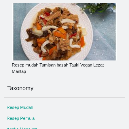
Resep mudah Tumisan basah Tauki Vegan Lezat
Mantap
Taxonomy
Resep Mudah
Resep Pemula