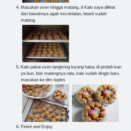
Masukan oven hingga matang, d Kalo saya dilihat
dari bawahnya agak kecoklatan, bearti sudah
matang
Kalo pakai oven tangkring loyang halus di pindah kan
ya bun, biar matengnya rata, kalo sudah dingin baru
masukan ke dlm toples
Finish and Enjoy.