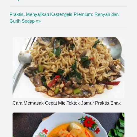
Praktis, Menyajikan Kastengels Premium: Renyah dan
Gurih Sedap »»
Cara Memasak Cepat Mie Tektek Jamur Praktis Enak