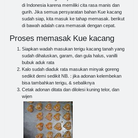
di Indonesia karena memiliki cita rasa manis dan
gurih. Jika semua persyaratan bahan Kue kacang
sudah siap, kita masuk ke tahap memasak. berikut
di bawah adalah cara memasak dengan cepat.
Proses memasak Kue kacang
Siapkan wadah masukan terigu kacang tanah yang
sudah dihaluskan, garam, dan gula halus, vanilli
bubuk aduk rata
Kalo sudah diaduk rata masukan minyak goreng
sedikit demi sedikit NB. : jika adonan kelembekan
bisa tambahkan terigu, & sebaliknya
Cetak adonan ditata dan dilolesi kuning telor, dan
wijen