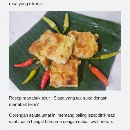
rasa yang nikmat.
Resep martabak telur - Siapa yang tak suka dengan
martabak telur?
Gorengan sejuta umat ini memang paling lezat dinikmati
saat masih hangat bersama dengan cabai rawit merah.