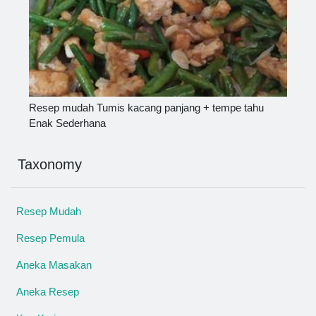
Resep mudah Tumis kacang panjang + tempe tahu
Enak Sederhana
Taxonomy
Resep Mudah
Resep Pemula
Aneka Masakan
Aneka Resep