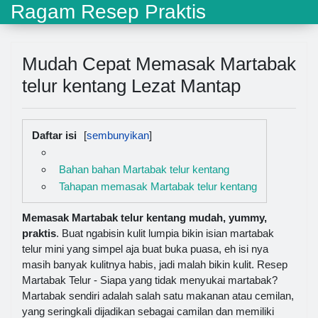
Ragam Resep Praktis
Mudah Cepat Memasak Martabak
telur kentang Lezat Mantap
Daftar isi
Bahan bahan Martabak telur kentang
Tahapan memasak Martabak telur kentang
Memasak Martabak telur kentang mudah, yummy,
praktis
. Buat ngabisin kulit lumpia bikin isian martabak
telur mini yang simpel aja buat buka puasa, eh isi nya
masih banyak kulitnya habis, jadi malah bikin kulit. Resep
Martabak Telur - Siapa yang tidak menyukai martabak?
Martabak sendiri adalah salah satu makanan atau cemilan,
yang seringkali dijadikan sebagai camilan dan memiliki