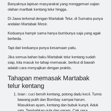
Banyaknya lapisan masyarakat yang menggemari sajian
olahan martbak kentang telur hingga.
Di Jawa terkenal dengan Martabak Telur, di Sumatra punya
andalan Martabak Mesir.
Keduanya hampir sama hanya bumbunya saja yang agak
berbeda.
Tapi dari keduanya punya kesamaan yaitu.
Jika semua bahan baku Martabak telur kentang sudah
siap, kita masuk ke tahap memasak. berikut di bawah
adalah cara menyajikan dengan praktis.
Tahapan memasak Martabak
telur kentang
Isian : cuci bersih kentang, potong dadu kecil. Tumis
bawang putih dan Bombay sampai harum.
Masukkan ayam, kentang dan bubuk kunyit. Aduk
rata. Tambahkan gula dan garam. Cek rasa.