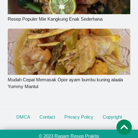
Resep Populer Mie Kangkung Enak Sederhana
Mudah Cepat Memasak Opor ayam bumbu kuning alaala
Yummy Mantul
DMCA
Contact
Privacy Policy
Copyright
© 2023
Ragam Resep Praktis