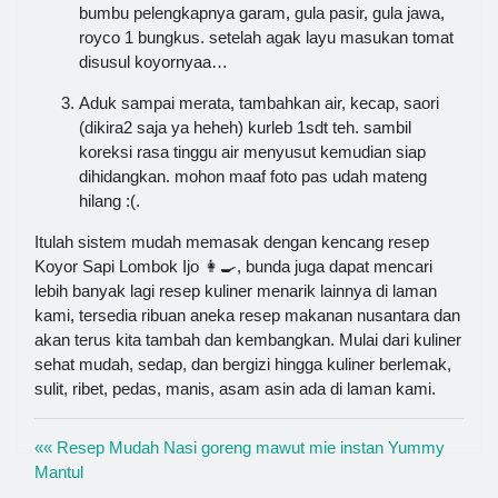
bumbu pelengkapnya garam, gula pasir, gula jawa,
royco 1 bungkus. setelah agak layu masukan tomat
disusul koyornyaa…
Aduk sampai merata, tambahkan air, kecap, saori
(dikira2 saja ya heheh) kurleb 1sdt teh. sambil
koreksi rasa tinggu air menyusut kemudian siap
dihidangkan. mohon maaf foto pas udah mateng
hilang :(.
Itulah sistem mudah memasak dengan kencang resep
Koyor Sapi Lombok Ijo 👩‍🍳, bunda juga dapat mencari
lebih banyak lagi resep kuliner menarik lainnya di laman
kami, tersedia ribuan aneka resep makanan nusantara dan
akan terus kita tambah dan kembangkan. Mulai dari kuliner
sehat mudah, sedap, dan bergizi hingga kuliner berlemak,
sulit, ribet, pedas, manis, asam asin ada di laman kami.
«« Resep Mudah Nasi goreng mawut mie instan Yummy
Mantul