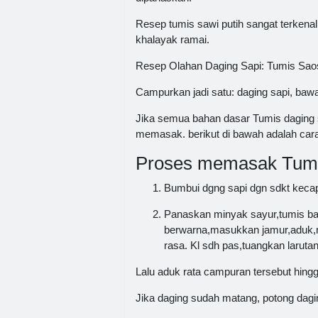
Resep tumis sawi putih sangat terkena
khalayak ramai.
Resep Olahan Daging Sapi: Tumis Sa
Campurkan jadi satu: daging sapi, bawa
Jika semua bahan dasar Tumis daging s
memasak. berikut di bawah adalah c
Proses memasak Tumis
Bumbui dgng sapi dgn sdkt kecap
Panaskan minyak sayur,tumis b
berwarna,masukkan jamur,aduk,
rasa. Kl sdh pas,tuangkan larut
Lalu aduk rata campuran tersebut hingg
Jika daging sudah matang, potong dagin