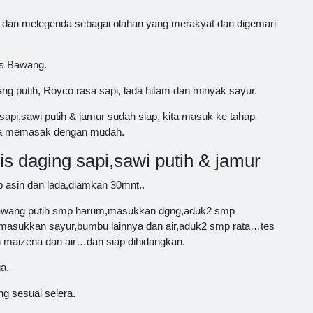
l dan melegenda sebagai olahan yang merakyat dan digemari
os Bawang.
ng putih, Royco rasa sapi, lada hitam dan minyak sayur.
api,sawi putih & jamur sudah siap, kita masuk ke tahap
ara memasak dengan mudah.
 daging sapi,sawi putih & jamur
 asin dan lada,diamkan 30mnt..
awang putih smp harum,masukkan dgng,aduk2 smp
masukkan sayur,bumbu lainnya dan air,aduk2 smp rata…tes
an maizena dan air…dan siap dihidangkan.
a.
g sesuai selera.