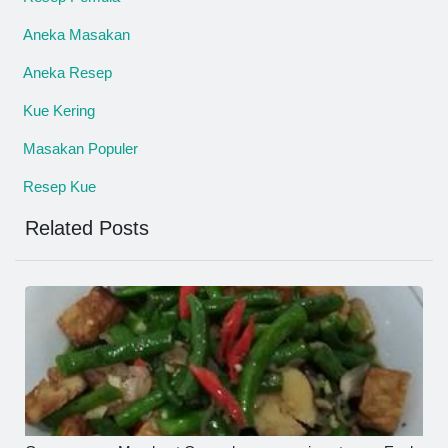
Aneka Masakan
Aneka Resep
Kue Kering
Masakan Populer
Resep Kue
Related Posts